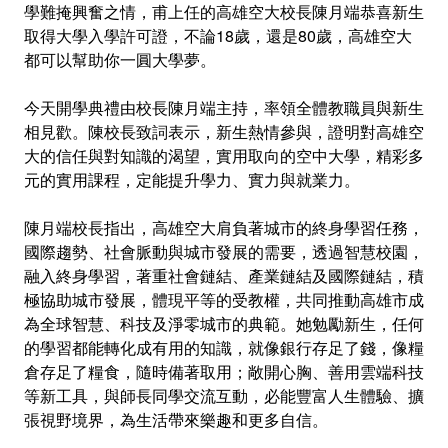
學難掩興奮之情，甫上任的高雄空大校長陳月端恭喜新生
取得大學入學許可證，不論18歲，還是80歲，高雄空大
都可以幫助你一圓大學夢。
今天開學典禮由校長陳月端主持，率領全體教職員與新生
相見歡。陳校長致詞表示，新生熱情參與，證明對高雄空
大的信任與對知識的渴望，實用取向的空中大學，精彩多
元的實用課程，定能提升學力、實力與就業力。
陳月端校長指出，高雄空大肩負著城市的終身學習任務，
國際趨勢、社會脈動與城市發展的需要，透過智慧校園，
融入終身學習，著重社會鏈結、產業鏈結及國際鏈結，積
極協助城市發展，體現平等的受教權，共同推動高雄市成
為全球智慧、科技及淨零城市的典範。她勉勵新生，任何
的學習都能轉化成有用的知識，就像銀行存足了錢，像糧
倉存足了糧食，隨時備著取用；敞開心胸、善用雲端科技
等新工具，與師長同學交流互動，必能豐富人生體驗、擴
張視野境界，為生活帶來樂趣和更多自信。