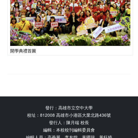
開學典禮首圖
發行：高雄市立空中大學
校址：812008 高雄市小港區大業北路436號
發行人：陳月端 校長
編輯：本校校刊編輯委員會
編輯人員：高義展、李友煌、黃國瑞、黃鈺婷