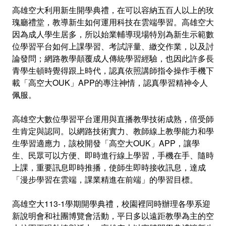
高雄空大利用新生開學典禮，在可以容納五百人以上的玫
瑰廳禮堂，教導新生如何運用科技在雲端學習。高雄空大
因為成人學生居多，所以始業輔導現場特別為新生示範數
位學習平台如何上課學習、考試評量、繳交作業，以及討
論發問；網路教學顛覆成人傳統學習經驗，也因此許多長
青學生頓時覺得跟上時代，認真依照講師指令操作手機下
載「高空大OUK」APP的專注神情，認真學習精神令人
佩服。
高雄空大數位學習平台運用與直播教學技術成熟，倍受師
生肯定與認同。以網路技術實力、教師線上教學能力和學
生學習適應力，該校開發「高空大OUK」APP，讓學
生、民眾可以方便、即時進行線上學習，手機在手、隨時
上課，重要訊息即時推播，使師生即時接收訊息，達成
「漫步學習在雲端，課業精進在前端」的學習目標。
高雄空大113-1學期開學典禮，校園裡同時辦理各學系迎
新說明會和社團博覽會活動，平日多以遠距教學為主的空