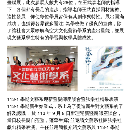
畫聯展，此次參展人數共有28位，在王武森老師的指導
下，各個都有長足的進步；指導老師王武森採因材施教、
適性發展，俾使每位學員皆保有其創作獨特性。展出圓滿
成功，也獲得各界很多關注; 為學校做了優良的宣傳，除
了讓社會大眾瞭解高空大文化藝術學系的產出量能，並展
現文藝系學生特有的學習與教學具體成效。
113-1 學期文藝系迎新暨親師座談會暨弦樂社精采表演
113-1 學期新生始業式，系上為了促進新生對文藝系的了
解及認識， 於 113 年 9 月 8 日辦理迎新暨親師座談會，
當日校長親自蒞臨，蓬蓽生輝; 並邀請文藝系社團弦樂社
獻出精采表演。主任並用簡報介紹文藝系與 113-1 學期