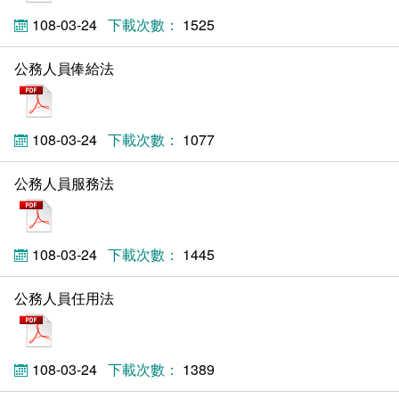
新聞媒體專區
影音資訊
學習指導中心
大眾傳播學系
校內系統
校務系統
108-03-24
1525
校園行事曆
輔導處
外國語文學系
問卷調查
課程大綱
資訊服務線上報修系統
公務人員俸給法
pdf
報名系統
研發處
文化藝術學系
法令規章
網路選課
消耗品申請
108-03-24
1077
秘書處事務組
科技管理學系
書表下載
線上報名
網路教學 3.0 (111-2學期啟用)
會計預警及請購系統
公務人員服務法
秘書處出納組
健康管理與促進學系
政府公開資訊
線上報名查詢
校園行事曆
教室‧會議室預約系統
pdf
秘書處文書組
常見問答
線上報修最新消息
108-03-24
1445
教學媒體處
意見信箱
公務人員任用法
pdf
電算中心
影音資訊
各單位意見信箱
圖書館
教師意見信箱
108-03-24
1389