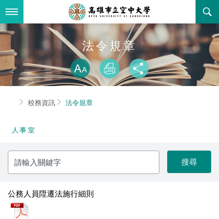
跳
到
主
要
內
最新消息
法令規章
容
略過字型切換
關於本校
全部公告
放大
列印
分享
行政單位
教務公告
空大簡介
首頁
校務資訊
法令規章
學術單位
學系公告
本校位置
行政單位簡介
立案證明
人事室
主題網站
行政公告
空大校刊
我們的校長
學術單位簡介
空大校史
請
校務資訊
活動研習
資訊圖像化專區
校長室
通識教育中心
其他好站
空大有利的學習條件
輸
入
關
招標徵才
校內分機(pdf)
教務處註冊組
工商管理學系
國內外開放課程
招生資訊
組織架構
EN
鍵
字
公務人員陞遷法施行細則
歷史訊息
活動花絮
教務處課務組
法律學系
資訊相關法規
在學資訊
環境設備
新生報名
pdf