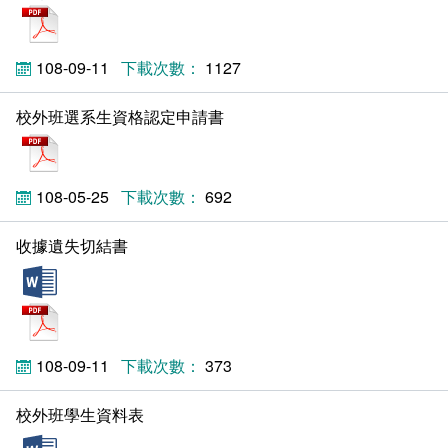
pdf
新聞媒體專區
影音資訊
學習指導中心
大眾傳播學系
校內系統
校務系統
校園行事曆
輔導處
外國語文學系
問卷調查
課程大綱
資訊服務線上報修系統
108-09-11
1127
報名系統
研發處
文化藝術學系
法令規章
網路選課
消耗品申請
校外班選系生資格認定申請書
pdf
秘書處事務組
科技管理學系
書表下載
線上報名
網路教學 3.0 (111-2學期啟用)
會計預警及請購系統
108-05-25
692
秘書處出納組
健康管理與促進學系
政府公開資訊
線上報名查詢
校園行事曆
教室‧會議室預約系統
收據遺失切結書
秘書處文書組
常見問答
線上報修最新消息
doc
pdf
教學媒體處
意見信箱
電算中心
影音資訊
各單位意見信箱
108-09-11
373
圖書館
教師意見信箱
校外班學生資料表
doc