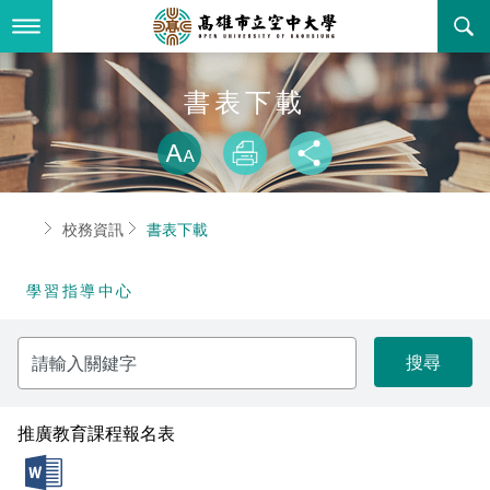
跳
到
主
要
內
最新消息
書表下載
容
略過字型切換
關於本校
全部公告
放大
列印
分享
行政單位
教務公告
空大簡介
首頁
校務資訊
書表下載
學術單位
學系公告
本校位置
行政單位簡介
立案證明
學習指導中心
主題網站
行政公告
空大校刊
我們的校長
學術單位簡介
空大校史
請
校務資訊
活動研習
資訊圖像化專區
校長室
通識教育中心
其他好站
空大有利的學習條件
輸
入
關
招標徵才
校內分機(pdf)
教務處註冊組
工商管理學系
國內外開放課程
招生資訊
組織架構
EN
鍵
字
推廣教育課程報名表
歷史訊息
活動花絮
教務處課務組
法律學系
資訊相關法規
在學資訊
環境設備
新生報名
doc