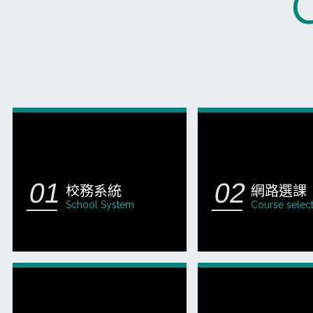
校務系統
網路選課
School System
Course selec