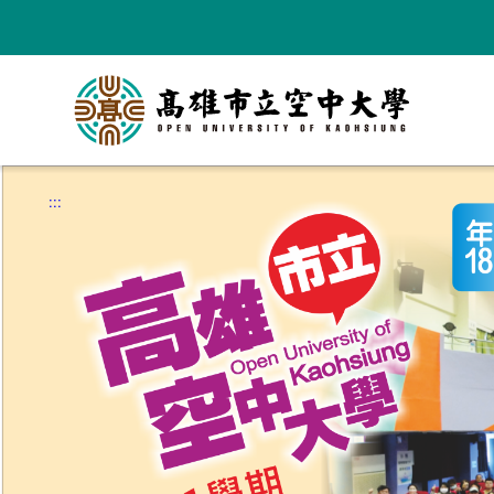
跳
到
主
要
內
容
:::