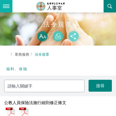
跳
到
主
要
內
最新消息
法令規章
容
略過字型切換
關於我們
放大
列印
分享
業務服務
組織職掌
首頁
業務服務
法令規章
書表下載
聯絡資訊
法令規章
福利、保險
回空大首頁
活動花絮
性騷擾防治專區
請
諮詢信箱
性別平等專區
輸
入
關
教師申訴評議委員會
鍵
字
公教人員保險法施行細則修正條文
常見問答
pdf
pdf