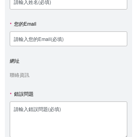
新聞媒體專區
影音資訊
學習指導中心
大眾傳播學系
校內系統
校務系統
校園行事曆
輔導處
外國語文學系
問卷調查
課程大綱
資訊服務線上報修系統
您的Email
*
報名系統
研發處
文化藝術學系
法令規章
網路選課
消耗品申請
秘書處事務組
科技管理學系
書表下載
線上報名
網路教學 3.0 (111-2學期啟用)
會計預警及請購系統
網址
秘書處出納組
健康管理與促進學系
政府公開資訊
線上報名查詢
校園行事曆
教室‧會議室預約系統
聯絡資訊
秘書處文書組
常見問答
線上報修最新消息
錯誤問題
*
教學媒體處
意見信箱
電算中心
影音資訊
各單位意見信箱
圖書館
教師意見信箱