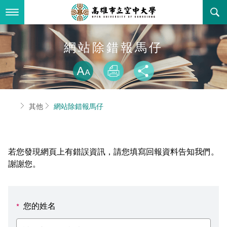
跳
到
主
要
內
最新消息
網站除錯報馬仔
容
略過字型切換
關於本校
全部公告
放大
列印
分享
行政單位
教務公告
空大簡介
首頁
其他
網站除錯報馬仔
學術單位
學系公告
本校位置
行政單位簡介
立案證明
主題網站
行政公告
空大校刊
我們的校長
學術單位簡介
空大校史
若您發現網頁上有錯誤資訊，請您填寫回報資料告知我們。
校務資訊
活動研習
資訊圖像化專區
校長室
通識教育中心
其他好站
空大有利的學習條件
謝謝您。
招標徵才
校內分機(pdf)
教務處註冊組
工商管理學系
國內外開放課程
招生資訊
組織架構
EN
您的姓名
*
歷史訊息
活動花絮
教務處課務組
法律學系
資訊相關法規
在學資訊
環境設備
新生報名