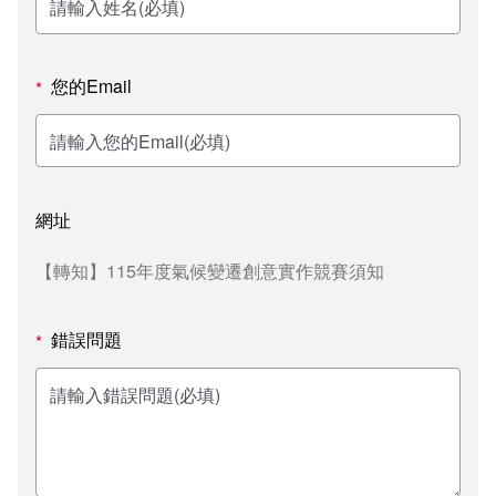
新聞媒體專區
影音資訊
學習指導中心
大眾傳播學系
校內系統
校務系統
校園行事曆
輔導處
外國語文學系
問卷調查
課程大綱
資訊服務線上報修系統
您的Email
*
報名系統
研發處
文化藝術學系
法令規章
網路選課
消耗品申請
秘書處事務組
科技管理學系
書表下載
線上報名
網路教學 3.0 (111-2學期啟用)
會計預警及請購系統
網址
秘書處出納組
健康管理與促進學系
政府公開資訊
線上報名查詢
校園行事曆
教室‧會議室預約系統
【轉知】115年度氣候變遷創意實作競賽須知
秘書處文書組
常見問答
線上報修最新消息
錯誤問題
*
教學媒體處
意見信箱
電算中心
影音資訊
各單位意見信箱
圖書館
教師意見信箱