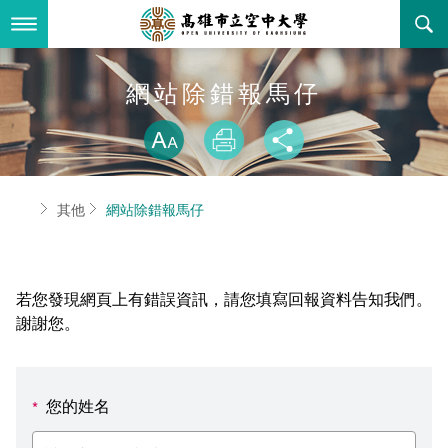
跳
到
主
要
內
最新消息
網站除錯報馬仔
容
略過字型切換
關於本校
全部公告
放大
列印
分享
行政單位
教務公告
空大簡介
首頁
其他
網站除錯報馬仔
學術單位
學系公告
本校位置
行政單位簡介
立案證明
主題網站
行政公告
空大校刊
我們的校長
學術單位簡介
空大校史
若您發現網頁上有錯誤資訊，請您填寫回報資料告知我們。
校務資訊
活動研習
資訊圖像化專區
校長室
通識教育中心
其他好站
空大有利的學習條件
謝謝您。
招標徵才
校內分機(pdf)
教務處註冊組
工商管理學系
國內外開放課程
招生資訊
組織架構
EN
您的姓名
*
歷史訊息
活動花絮
教務處課務組
法律學系
資訊相關法規
在學資訊
環境設備
新生報名