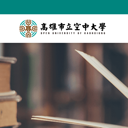
跳
到
主
要
內
容