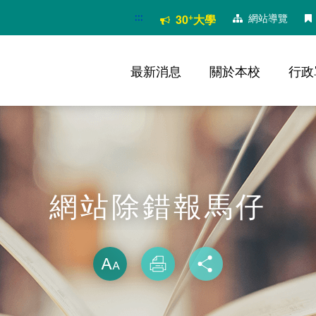
:::
+
網站導覽
30
大學
最新消息
關於本校
行政
網站除錯報馬仔
略過字型切換
放大
列印
分享