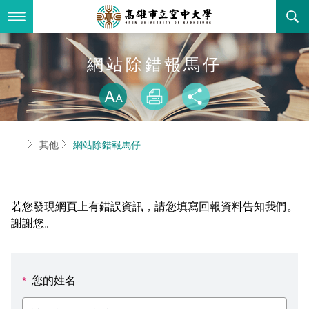
跳
到
主
要
內
最新消息
網站除錯報馬仔
容
略過字型切換
關於本校
全部公告
放大
列印
分享
行政單位
教務公告
空大簡介
首頁
其他
網站除錯報馬仔
學術單位
學系公告
本校位置
行政單位簡介
立案證明
主題網站
行政公告
空大校刊
我們的校長
學術單位簡介
空大校史
若您發現網頁上有錯誤資訊，請您填寫回報資料告知我們。
校務資訊
活動研習
資訊圖像化專區
校長室
通識教育中心
其他好站
空大有利的學習條件
謝謝您。
招標徵才
校內分機(pdf)
教務處註冊組
工商管理學系
國內外開放課程
招生資訊
組織架構
EN
您的姓名
*
歷史訊息
活動花絮
教務處課務組
法律學系
資訊相關法規
在學資訊
環境設備
新生報名