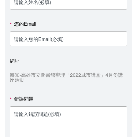
新聞媒體專區
影音資訊
學習指導中心
大眾傳播學系
校內系統
校務系統
校園行事曆
輔導處
外國語文學系
問卷調查
課程大綱
資訊服務線上報修系統
您的Email
*
報名系統
研發處
文化藝術學系
法令規章
網路選課
消耗品申請
秘書處事務組
科技管理學系
書表下載
線上報名
網路教學 3.0 (111-2學期啟用)
會計預警及請購系統
網址
秘書處出納組
健康管理與促進學系
政府公開資訊
線上報名查詢
校園行事曆
教室‧會議室預約系統
轉知-高雄市立圖書館辦理「2022城市講堂」4月份講
座活動
秘書處文書組
常見問答
線上報修最新消息
教學媒體處
意見信箱
錯誤問題
*
電算中心
影音資訊
各單位意見信箱
圖書館
教師意見信箱