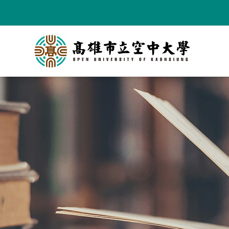
跳
到
主
要
內
容