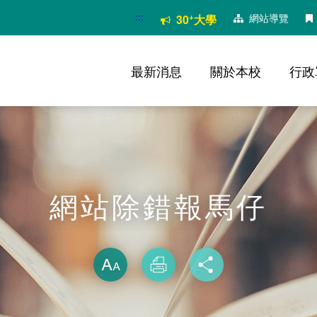
:::
+
網站導覽
30
大學
最新消息
關於本校
行政
網站除錯報馬仔
略過字型切換
放大
列印
分享