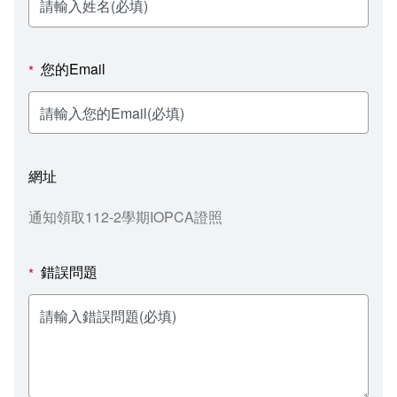
新聞媒體專區
影音資訊
學習指導中心
大眾傳播學系
校內系統
校務系統
校園行事曆
輔導處
外國語文學系
問卷調查
課程大綱
資訊服務線上報修系統
您的Email
*
報名系統
研發處
文化藝術學系
法令規章
網路選課
消耗品申請
秘書處事務組
科技管理學系
書表下載
線上報名
網路教學 3.0 (111-2學期啟用)
會計預警及請購系統
網址
秘書處出納組
健康管理與促進學系
政府公開資訊
線上報名查詢
校園行事曆
教室‧會議室預約系統
通知領取112-2學期IOPCA證照
秘書處文書組
常見問答
線上報修最新消息
錯誤問題
*
教學媒體處
意見信箱
電算中心
影音資訊
各單位意見信箱
圖書館
教師意見信箱