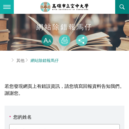
跳
到
主
要
內
最新消息
網站除錯報馬仔
容
略過字型切換
關於本校
全部公告
放大
列印
分享
行政單位
教務公告
空大簡介
首頁
其他
網站除錯報馬仔
學術單位
學系公告
本校位置
行政單位簡介
立案證明
主題網站
行政公告
空大校刊
我們的校長
學術單位簡介
空大校史
若您發現網頁上有錯誤資訊，請您填寫回報資料告知我們。
校務資訊
活動研習
資訊圖像化專區
校長室
通識教育中心
其他好站
空大有利的學習條件
謝謝您。
招標徵才
校內分機(pdf)
教務處註冊組
工商管理學系
國內外開放課程
招生資訊
組織架構
EN
您的姓名
*
歷史訊息
活動花絮
教務處課務組
法律學系
資訊相關法規
在學資訊
環境設備
新生報名