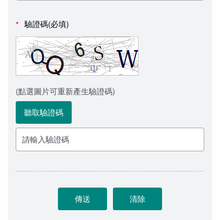
會計室
諮詢信箱
驗證碼(必填)
*
人事室
諮詢信箱進度查詢
(點選圖片可重新產生驗證碼)
聽取驗證碼