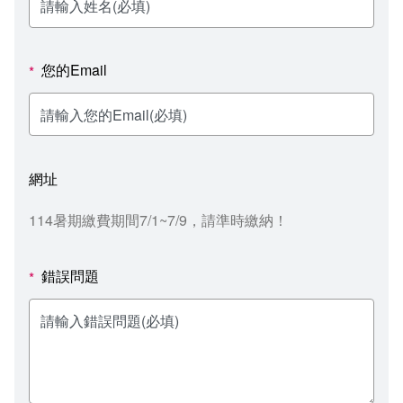
新聞媒體專區
影音資訊
學習指導中心
大眾傳播學系
校內系統
校務系統
校園行事曆
輔導處
外國語文學系
問卷調查
課程大綱
資訊服務線上報修系統
您的Email
*
報名系統
研發處
文化藝術學系
法令規章
網路選課
消耗品申請
秘書處事務組
科技管理學系
書表下載
線上報名
網路教學 3.0 (111-2學期啟用)
會計預警及請購系統
網址
秘書處出納組
健康管理與促進學系
政府公開資訊
線上報名查詢
校園行事曆
教室‧會議室預約系統
114暑期繳費期間7/1~7/9，請準時繳納！
秘書處文書組
常見問答
線上報修最新消息
錯誤問題
*
教學媒體處
意見信箱
電算中心
影音資訊
各單位意見信箱
圖書館
教師意見信箱