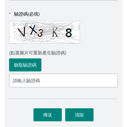
會計室
諮詢信箱
驗證碼(必填)
*
人事室
諮詢信箱進度查詢
(點選圖片可重新產生驗證碼)
聽取驗證碼