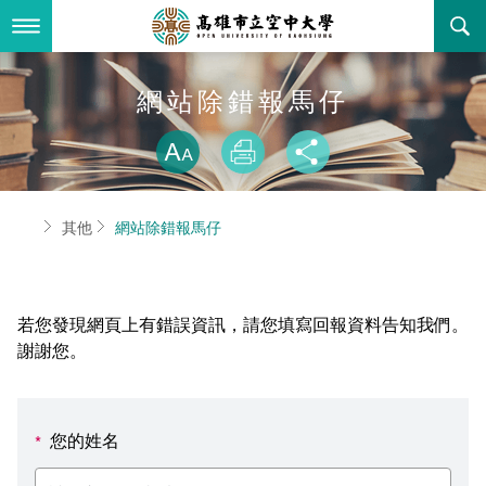
跳
到
主
要
內
最新消息
網站除錯報馬仔
容
略過字型切換
關於本校
全部公告
放大
列印
分享
行政單位
教務公告
空大簡介
首頁
其他
網站除錯報馬仔
學術單位
學系公告
本校位置
行政單位簡介
立案證明
主題網站
行政公告
空大校刊
我們的校長
學術單位簡介
空大校史
若您發現網頁上有錯誤資訊，請您填寫回報資料告知我們。
校務資訊
活動研習
資訊圖像化專區
校長室
通識教育中心
其他好站
空大有利的學習條件
謝謝您。
招標徵才
校內分機(pdf)
教務處註冊組
工商管理學系
國內外開放課程
招生資訊
組織架構
EN
您的姓名
*
歷史訊息
活動花絮
教務處課務組
法律學系
資訊相關法規
在學資訊
環境設備
新生報名