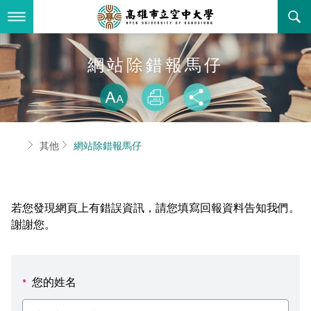
跳
到
主
要
內
最新消息
網站除錯報馬仔
容
略過字型切換
關於本校
全部公告
放大
列印
分享
行政單位
教務公告
空大簡介
首頁
其他
網站除錯報馬仔
學術單位
學系公告
本校位置
行政單位簡介
立案證明
主題網站
行政公告
空大校刊
我們的校長
學術單位簡介
空大校史
若您發現網頁上有錯誤資訊，請您填寫回報資料告知我們。
校務資訊
活動研習
資訊圖像化專區
校長室
通識教育中心
其他好站
空大有利的學習條件
謝謝您。
招標徵才
校內分機(pdf)
教務處註冊組
工商管理學系
國內外開放課程
招生資訊
組織架構
EN
您的姓名
*
歷史訊息
活動花絮
教務處課務組
法律學系
資訊相關法規
在學資訊
環境設備
新生報名