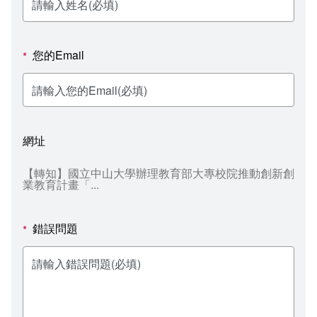
新聞媒體專區
影音資訊
學習指導中心
大眾傳播學系
校內系統
校務系統
校園行事曆
輔導處
外國語文學系
問卷調查
課程大綱
資訊服務線上報修系統
您的Email
*
報名系統
研發處
文化藝術學系
法令規章
網路選課
消耗品申請
秘書處事務組
科技管理學系
書表下載
線上報名
網路教學 3.0 (111-2學期啟用)
會計預警及請購系統
網址
秘書處出納組
健康管理與促進學系
政府公開資訊
線上報名查詢
校園行事曆
教室‧會議室預約系統
【轉知】國立中山大學辦理教育部大專校院推動創新創
業教育計畫「...
秘書處文書組
常見問答
線上報修最新消息
教學媒體處
意見信箱
錯誤問題
*
電算中心
影音資訊
各單位意見信箱
圖書館
教師意見信箱