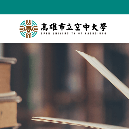
跳
到
主
要
內
容