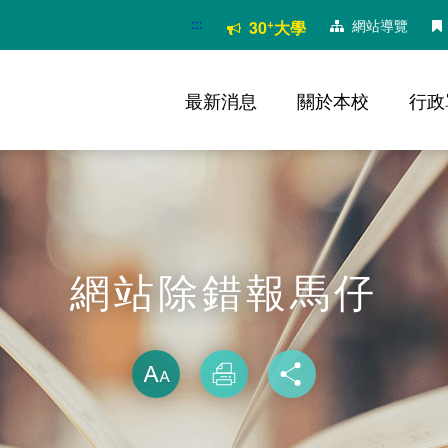
:::
+
網站導覽
30
大學
最新消息
關於本校
行政
網站除錯報馬仔
略過字型切換
放大
列印
分享