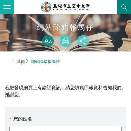
跳
到
主
要
內
最新消息
網站除錯報馬仔
容
略過字型切換
關於本校
全部公告
放大
列印
分享
行政單位
教務公告
空大簡介
首頁
其他
網站除錯報馬仔
學術單位
學系公告
本校位置
行政單位簡介
立案證明
主題網站
行政公告
空大校刊
我們的校長
學術單位簡介
空大校史
若您發現網頁上有錯誤資訊，請您填寫回報資料告知我們。
校務資訊
活動研習
資訊圖像化專區
校長室
通識教育中心
其他好站
空大有利的學習條件
謝謝您。
招標徵才
校內分機(pdf)
教務處註冊組
工商管理學系
國內外開放課程
招生資訊
組織架構
EN
您的姓名
*
歷史訊息
活動花絮
教務處課務組
法律學系
資訊相關法規
在學資訊
環境設備
新生報名