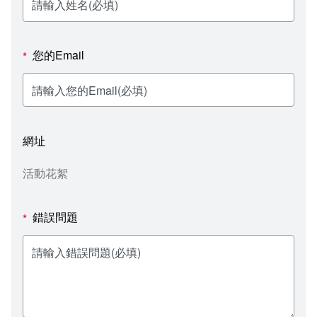
新聞媒體專區
影音資訊
學習指導中心
大眾傳播學系
校內系統
校務系統
校園行事曆
輔導處
外國語文學系
問卷調查
課程大綱
資訊服務線上報修系統
您的Email
*
報名系統
研發處
文化藝術學系
法令規章
網路選課
消耗品申請
秘書處事務組
科技管理學系
書表下載
線上報名
網路教學 3.0 (111-2學期啟用)
會計預警及請購系統
網址
秘書處出納組
健康管理與促進學系
政府公開資訊
線上報名查詢
校園行事曆
教室‧會議室預約系統
活動花絮
秘書處文書組
常見問答
線上報修最新消息
錯誤問題
*
教學媒體處
意見信箱
電算中心
影音資訊
各單位意見信箱
圖書館
教師意見信箱