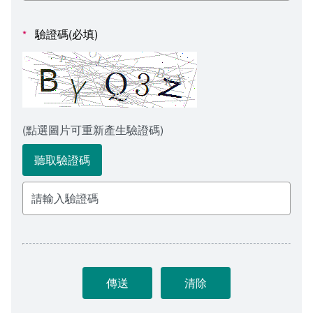
會計室
諮詢信箱
驗證碼(必填)
*
人事室
諮詢信箱進度查詢
(點選圖片可重新產生驗證碼)
聽取驗證碼