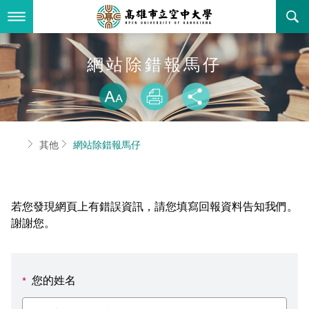
跳
到
主
要
內
最新消息
網站除錯報馬仔
容
略過字型切換
關於本校
全部公告
放大
列印
分享
行政單位
教務公告
空大簡介
首頁
其他
網站除錯報馬仔
學術單位
學系公告
本校位置
行政單位簡介
立案證明
主題網站
行政公告
空大校刊
我們的校長
學術單位簡介
空大校史
若您發現網頁上有錯誤資訊，請您填寫回報資料告知我們。
校務資訊
活動研習
資訊圖像化專區
校長室
通識教育中心
其他好站
空大有利的學習條件
謝謝您。
招標徵才
校內分機(pdf)
教務處註冊組
工商管理學系
國內外開放課程
招生資訊
組織架構
EN
您的姓名
*
歷史訊息
活動花絮
教務處課務組
法律學系
資訊相關法規
在學資訊
環境設備
新生報名