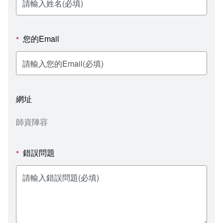
新聞媒體專區
影音資訊
學習指導中心
大眾傳播學系
校內系統
校務系統
校園行事曆
輔導處
外國語文學系
問卷調查
課程大綱
資訊服務線上報修系統
您的Email
*
報名系統
研發處
文化藝術學系
法令規章
網路選課
消耗品申請
秘書處事務組
科技管理學系
書表下載
線上報名
網路教學 3.0 (111-2學期啟用)
會計預警及請購系統
網址
秘書處出納組
健康管理與促進學系
政府公開資訊
線上報名查詢
校園行事曆
教室‧會議室預約系統
師資陣容
秘書處文書組
常見問答
線上報修最新消息
錯誤問題
*
教學媒體處
意見信箱
電算中心
影音資訊
各單位意見信箱
圖書館
教師意見信箱