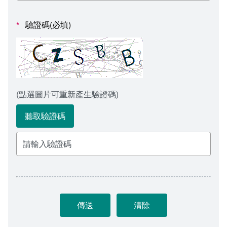
會計室
諮詢信箱
驗證碼(必填)
*
人事室
諮詢信箱進度查詢
(點選圖片可重新產生驗證碼)
聽取驗證碼