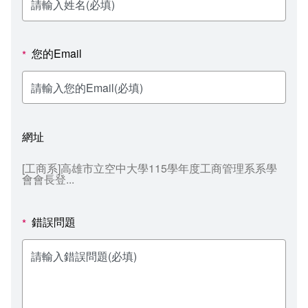
新聞媒體專區
影音資訊
學習指導中心
大眾傳播學系
校內系統
校務系統
校園行事曆
輔導處
外國語文學系
問卷調查
課程大綱
資訊服務線上報修系統
您的Email
*
報名系統
研發處
文化藝術學系
法令規章
網路選課
消耗品申請
秘書處事務組
科技管理學系
書表下載
線上報名
網路教學 3.0 (111-2學期啟用)
會計預警及請購系統
網址
秘書處出納組
健康管理與促進學系
政府公開資訊
線上報名查詢
校園行事曆
教室‧會議室預約系統
[工商系]高雄市立空中大學115學年度工商管理系系學
會會長登...
秘書處文書組
常見問答
線上報修最新消息
教學媒體處
意見信箱
錯誤問題
*
電算中心
影音資訊
各單位意見信箱
圖書館
教師意見信箱