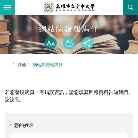
跳
到
主
要
內
最新消息
網站除錯報馬仔
容
略過字型切換
關於本校
全部公告
放大
列印
分享
行政單位
教務公告
空大簡介
首頁
其他
網站除錯報馬仔
學術單位
學系公告
本校位置
行政單位簡介
立案證明
主題網站
行政公告
空大校刊
我們的校長
學術單位簡介
空大校史
若您發現網頁上有錯誤資訊，請您填寫回報資料告知我們。
校務資訊
活動研習
資訊圖像化專區
校長室
通識教育中心
其他好站
空大有利的學習條件
謝謝您。
招標徵才
校內分機(pdf)
教務處註冊組
工商管理學系
國內外開放課程
招生資訊
組織架構
EN
您的姓名
*
歷史訊息
活動花絮
教務處課務組
法律學系
資訊相關法規
在學資訊
環境設備
新生報名