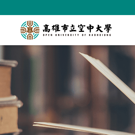
跳
到
主
要
內
容