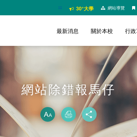
:::
+
網站導覽
30
大學
最新消息
關於本校
行政
網站除錯報馬仔
略過字型切換
放大
列印
分享