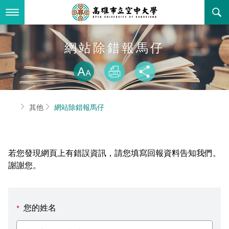
跳
到
主
要
內
最新消息
網站除錯報馬仔
容
略過字型切換
關於本校
全部公告
放大
列印
分享
行政單位
教務公告
空大簡介
首頁
其他
網站除錯報馬仔
學術單位
學系公告
本校位置
行政單位簡介
立案證明
主題網站
行政公告
空大校刊
我們的校長
學術單位簡介
空大校史
若您發現網頁上有錯誤資訊，請您填寫回報資料告知我們。
校務資訊
活動研習
資訊圖像化專區
校長室
通識教育中心
其他好站
空大有利的學習條件
謝謝您。
招標徵才
校內分機(pdf)
教務處註冊組
工商管理學系
國內外開放課程
招生資訊
組織架構
EN
您的姓名
*
歷史訊息
活動花絮
教務處課務組
法律學系
資訊相關法規
在學資訊
環境設備
新生報名