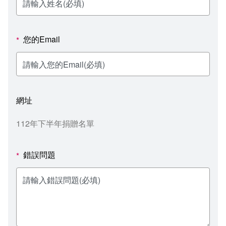
新聞媒體專區
影音資訊
學習指導中心
大眾傳播學系
校內系統
校務系統
校園行事曆
輔導處
外國語文學系
問卷調查
課程大綱
資訊服務線上報修系統
您的Email
*
報名系統
研發處
文化藝術學系
法令規章
網路選課
消耗品申請
秘書處事務組
科技管理學系
書表下載
線上報名
網路教學 3.0 (111-2學期啟用)
會計預警及請購系統
網址
秘書處出納組
健康管理與促進學系
政府公開資訊
線上報名查詢
校園行事曆
教室‧會議室預約系統
112年下半年捐贈名單
秘書處文書組
常見問答
線上報修最新消息
錯誤問題
*
教學媒體處
意見信箱
電算中心
影音資訊
各單位意見信箱
圖書館
教師意見信箱