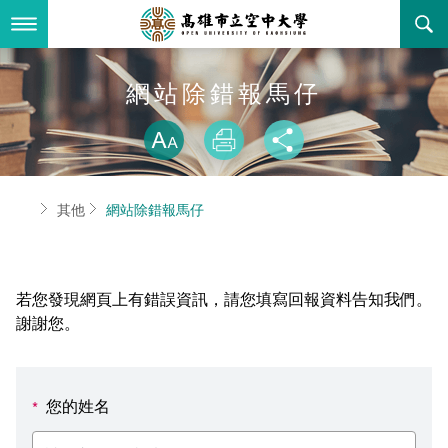
跳
到
主
要
內
最新消息
網站除錯報馬仔
容
略過字型切換
關於本校
全部公告
放大
列印
分享
行政單位
教務公告
空大簡介
首頁
其他
網站除錯報馬仔
學術單位
學系公告
本校位置
行政單位簡介
立案證明
主題網站
行政公告
空大校刊
我們的校長
學術單位簡介
空大校史
若您發現網頁上有錯誤資訊，請您填寫回報資料告知我們。
校務資訊
活動研習
資訊圖像化專區
校長室
通識教育中心
其他好站
空大有利的學習條件
謝謝您。
招標徵才
校內分機(pdf)
教務處註冊組
工商管理學系
國內外開放課程
招生資訊
組織架構
EN
您的姓名
*
歷史訊息
活動花絮
教務處課務組
法律學系
資訊相關法規
在學資訊
環境設備
新生報名