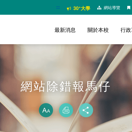
:::
+
網站導覽
30
大學
最新消息
關於本校
行政
網站除錯報馬仔
略過字型切換
放大
列印
分享