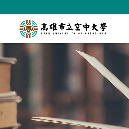
跳
到
主
要
內
容