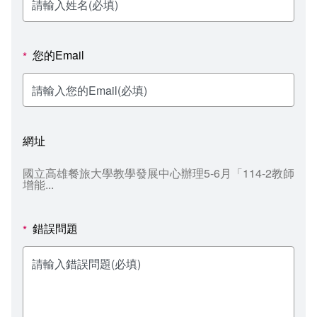
新聞媒體專區
影音資訊
學習指導中心
大眾傳播學系
校內系統
校務系統
校園行事曆
輔導處
外國語文學系
問卷調查
課程大綱
資訊服務線上報修系統
您的Email
*
報名系統
研發處
文化藝術學系
法令規章
網路選課
消耗品申請
秘書處事務組
科技管理學系
書表下載
線上報名
網路教學 3.0 (111-2學期啟用)
會計預警及請購系統
網址
秘書處出納組
健康管理與促進學系
政府公開資訊
線上報名查詢
校園行事曆
教室‧會議室預約系統
國立高雄餐旅大學教學發展中心辦理5-6月「114-2教師
增能...
秘書處文書組
常見問答
線上報修最新消息
教學媒體處
意見信箱
錯誤問題
*
電算中心
影音資訊
各單位意見信箱
圖書館
教師意見信箱