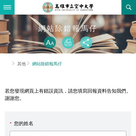
跳
到
主
要
內
最新消息
網站除錯報馬仔
容
略過字型切換
關於本校
全部公告
放大
列印
分享
行政單位
教務公告
空大簡介
首頁
其他
網站除錯報馬仔
學術單位
學系公告
本校位置
行政單位簡介
立案證明
主題網站
行政公告
空大校刊
我們的校長
學術單位簡介
空大校史
若您發現網頁上有錯誤資訊，請您填寫回報資料告知我們。
校務資訊
活動研習
資訊圖像化專區
校長室
通識教育中心
其他好站
空大有利的學習條件
謝謝您。
招標徵才
校內分機(pdf)
教務處註冊組
工商管理學系
國內外開放課程
招生資訊
組織架構
EN
您的姓名
*
歷史訊息
活動花絮
教務處課務組
法律學系
資訊相關法規
在學資訊
環境設備
新生報名