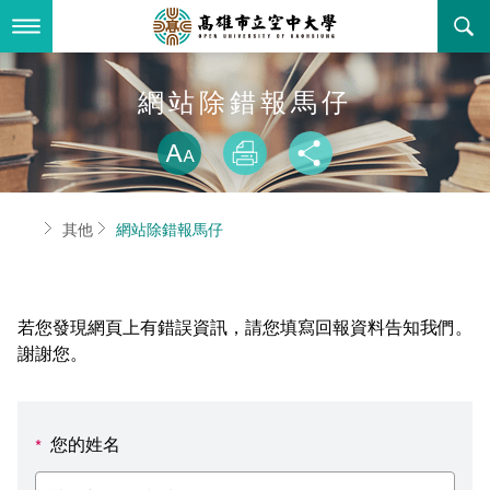
跳
到
主
要
內
最新消息
網站除錯報馬仔
容
略過字型切換
關於本校
全部公告
放大
列印
分享
行政單位
教務公告
空大簡介
首頁
其他
網站除錯報馬仔
學術單位
學系公告
本校位置
行政單位簡介
立案證明
主題網站
行政公告
空大校刊
我們的校長
學術單位簡介
空大校史
若您發現網頁上有錯誤資訊，請您填寫回報資料告知我們。
校務資訊
活動研習
資訊圖像化專區
校長室
通識教育中心
其他好站
空大有利的學習條件
謝謝您。
招標徵才
校內分機(pdf)
教務處註冊組
工商管理學系
國內外開放課程
招生資訊
組織架構
EN
您的姓名
*
歷史訊息
活動花絮
教務處課務組
法律學系
資訊相關法規
在學資訊
環境設備
新生報名