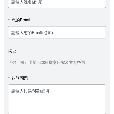
新聞媒體專區
影音資訊
學習指導中心
大眾傳播學系
校內系統
校務系統
校園行事曆
輔導處
外國語文學系
問卷調查
課程大綱
資訊服務線上報修系統
您的Email
*
報名系統
研發處
文化藝術學系
法令規章
網路選課
消耗品申請
秘書處事務組
科技管理學系
書表下載
線上報名
網路教學 3.0 (111-2學期啟用)
會計預警及請購系統
網址
秘書處出納組
健康管理與促進學系
政府公開資訊
線上報名查詢
校園行事曆
教室‧會議室預約系統
「強『檔』出擊─2026檔案研究及文創徵選」
秘書處文書組
常見問答
線上報修最新消息
錯誤問題
*
教學媒體處
意見信箱
電算中心
影音資訊
各單位意見信箱
圖書館
教師意見信箱