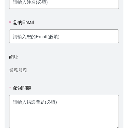
新聞媒體專區
影音資訊
學習指導中心
大眾傳播學系
校內系統
校務系統
校園行事曆
輔導處
外國語文學系
問卷調查
課程大綱
資訊服務線上報修系統
您的Email
*
報名系統
研發處
文化藝術學系
法令規章
網路選課
消耗品申請
秘書處事務組
科技管理學系
書表下載
線上報名
網路教學 3.0 (111-2學期啟用)
會計預警及請購系統
網址
秘書處出納組
健康管理與促進學系
政府公開資訊
線上報名查詢
校園行事曆
教室‧會議室預約系統
業務服務
秘書處文書組
常見問答
線上報修最新消息
錯誤問題
*
教學媒體處
意見信箱
電算中心
影音資訊
各單位意見信箱
圖書館
教師意見信箱