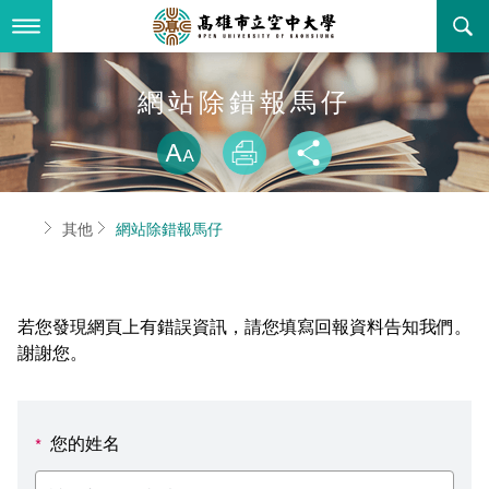
跳
到
主
要
內
最新消息
網站除錯報馬仔
容
略過字型切換
關於本校
全部公告
放大
列印
分享
行政單位
教務公告
空大簡介
首頁
其他
網站除錯報馬仔
學術單位
學系公告
本校位置
行政單位簡介
立案證明
主題網站
行政公告
空大校刊
我們的校長
學術單位簡介
空大校史
若您發現網頁上有錯誤資訊，請您填寫回報資料告知我們。
校務資訊
活動研習
資訊圖像化專區
校長室
通識教育中心
其他好站
空大有利的學習條件
謝謝您。
招標徵才
校內分機(pdf)
教務處註冊組
工商管理學系
國內外開放課程
招生資訊
組織架構
EN
您的姓名
*
歷史訊息
活動花絮
教務處課務組
法律學系
資訊相關法規
在學資訊
環境設備
新生報名