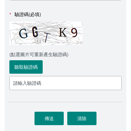
會計室
諮詢信箱
驗證碼(必填)
*
人事室
諮詢信箱進度查詢
(點選圖片可重新產生驗證碼)
聽取驗證碼