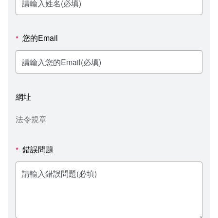
新聞媒體專區
影音資訊
學習指導中心
大眾傳播學系
校內系統
校務系統
校園行事曆
輔導處
外國語文學系
問卷調查
課程大綱
資訊服務線上報修系統
您的Email
*
報名系統
研發處
文化藝術學系
法令規章
網路選課
消耗品申請
秘書處事務組
科技管理學系
書表下載
線上報名
網路教學 3.0 (111-2學期啟用)
會計預警及請購系統
網址
秘書處出納組
健康管理與促進學系
政府公開資訊
線上報名查詢
校園行事曆
教室‧會議室預約系統
法令規章
秘書處文書組
常見問答
線上報修最新消息
錯誤問題
*
教學媒體處
意見信箱
電算中心
影音資訊
各單位意見信箱
圖書館
教師意見信箱