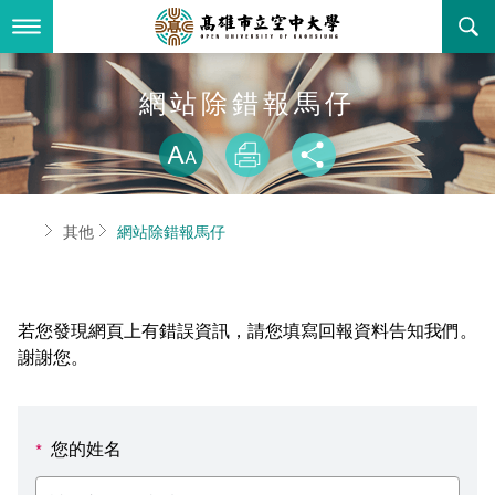
跳
到
主
要
內
最新消息
網站除錯報馬仔
容
略過字型切換
關於本校
全部公告
放大
列印
分享
行政單位
教務公告
空大簡介
首頁
其他
網站除錯報馬仔
學術單位
學系公告
本校位置
行政單位簡介
立案證明
主題網站
行政公告
空大校刊
我們的校長
學術單位簡介
空大校史
若您發現網頁上有錯誤資訊，請您填寫回報資料告知我們。
校務資訊
活動研習
資訊圖像化專區
校長室
通識教育中心
其他好站
空大有利的學習條件
謝謝您。
招標徵才
校內分機(pdf)
教務處註冊組
工商管理學系
國內外開放課程
招生資訊
組織架構
EN
您的姓名
*
歷史訊息
活動花絮
教務處課務組
法律學系
資訊相關法規
在學資訊
環境設備
新生報名