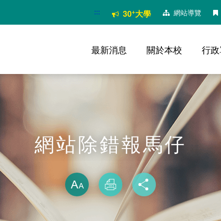
:::
+
網站導覽
30
大學
最新消息
關於本校
行政
網站除錯報馬仔
略過字型切換
放大
列印
分享