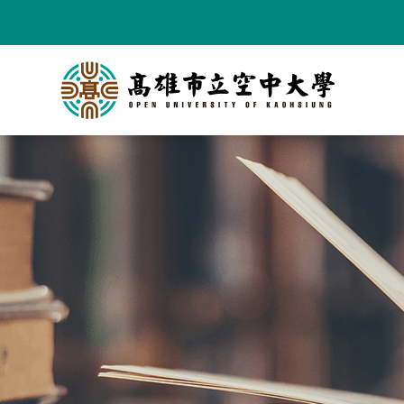
跳
到
主
要
內
容