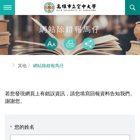
跳
到
主
要
內
最新消息
網站除錯報馬仔
容
略過字型切換
關於本校
全部公告
放大
列印
分享
行政單位
教務公告
空大簡介
首頁
其他
網站除錯報馬仔
學術單位
學系公告
本校位置
行政單位簡介
立案證明
主題網站
行政公告
空大校刊
我們的校長
學術單位簡介
空大校史
若您發現網頁上有錯誤資訊，請您填寫回報資料告知我們。
校務資訊
活動研習
資訊圖像化專區
校長室
通識教育中心
其他好站
空大有利的學習條件
謝謝您。
招標徵才
校內分機(pdf)
教務處註冊組
工商管理學系
國內外開放課程
招生資訊
組織架構
EN
您的姓名
*
歷史訊息
活動花絮
教務處課務組
法律學系
資訊相關法規
在學資訊
環境設備
新生報名