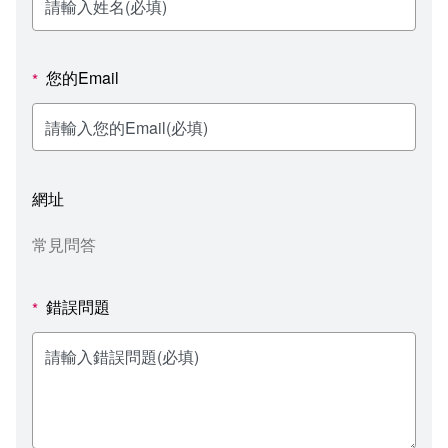
新聞媒體專區
影音資訊
學習指導中心
大眾傳播學系
校內系統
校務系統
校園行事曆
輔導處
外國語文學系
問卷調查
課程大綱
資訊服務線上報修系統
您的Email
*
報名系統
研發處
文化藝術學系
法令規章
網路選課
消耗品申請
秘書處事務組
科技管理學系
書表下載
線上報名
網路教學 3.0 (111-2學期啟用)
會計預警及請購系統
網址
秘書處出納組
健康管理與促進學系
政府公開資訊
線上報名查詢
校園行事曆
教室‧會議室預約系統
常見問答
秘書處文書組
常見問答
線上報修最新消息
錯誤問題
*
教學媒體處
意見信箱
電算中心
影音資訊
各單位意見信箱
圖書館
教師意見信箱