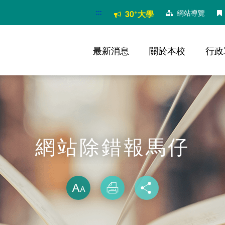
:::
+
網站導覽
30
大學
最新消息
關於本校
行政
網站除錯報馬仔
略過字型切換
放大
列印
分享