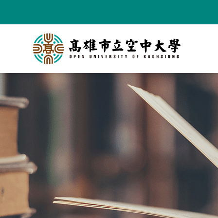
跳
到
主
要
內
容