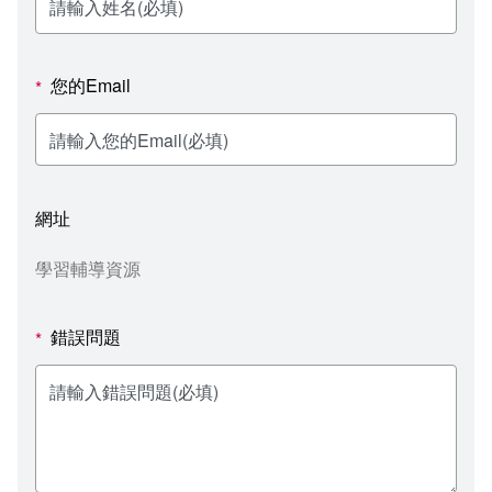
新聞媒體專區
影音資訊
學習指導中心
大眾傳播學系
校內系統
校務系統
校園行事曆
輔導處
外國語文學系
問卷調查
課程大綱
資訊服務線上報修系統
您的Email
*
報名系統
研發處
文化藝術學系
法令規章
網路選課
消耗品申請
秘書處事務組
科技管理學系
書表下載
線上報名
網路教學 3.0 (111-2學期啟用)
會計預警及請購系統
網址
秘書處出納組
健康管理與促進學系
政府公開資訊
線上報名查詢
校園行事曆
教室‧會議室預約系統
學習輔導資源
秘書處文書組
常見問答
線上報修最新消息
錯誤問題
*
教學媒體處
意見信箱
電算中心
影音資訊
各單位意見信箱
圖書館
教師意見信箱