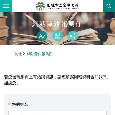
跳
到
主
要
內
最新消息
網站除錯報馬仔
容
略過字型切換
關於本校
全部公告
放大
列印
分享
行政單位
教務公告
空大簡介
首頁
其他
網站除錯報馬仔
學術單位
學系公告
本校位置
行政單位簡介
立案證明
主題網站
行政公告
空大校刊
我們的校長
學術單位簡介
空大校史
若您發現網頁上有錯誤資訊，請您填寫回報資料告知我們。
校務資訊
活動研習
資訊圖像化專區
校長室
通識教育中心
其他好站
空大有利的學習條件
謝謝您。
招標徵才
校內分機(pdf)
教務處註冊組
工商管理學系
國內外開放課程
招生資訊
組織架構
EN
您的姓名
*
歷史訊息
活動花絮
教務處課務組
法律學系
資訊相關法規
在學資訊
環境設備
新生報名