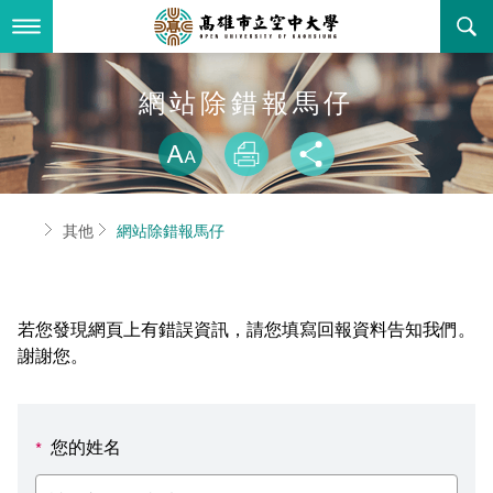
跳
到
主
要
內
最新消息
網站除錯報馬仔
容
略過字型切換
關於本校
全部公告
放大
列印
分享
行政單位
教務公告
空大簡介
首頁
其他
網站除錯報馬仔
學術單位
學系公告
本校位置
行政單位簡介
立案證明
主題網站
行政公告
空大校刊
我們的校長
學術單位簡介
空大校史
若您發現網頁上有錯誤資訊，請您填寫回報資料告知我們。
校務資訊
活動研習
資訊圖像化專區
校長室
通識教育中心
其他好站
空大有利的學習條件
謝謝您。
招標徵才
校內分機(pdf)
教務處註冊組
工商管理學系
國內外開放課程
招生資訊
組織架構
EN
您的姓名
*
歷史訊息
活動花絮
教務處課務組
法律學系
資訊相關法規
在學資訊
環境設備
新生報名