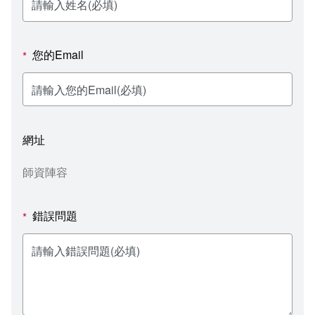
新聞媒體專區
影音資訊
學習指導中心
大眾傳播學系
校內系統
校務系統
校園行事曆
輔導處
外國語文學系
問卷調查
課程大綱
資訊服務線上報修系統
您的Email
*
報名系統
研發處
文化藝術學系
法令規章
網路選課
消耗品申請
秘書處事務組
科技管理學系
書表下載
線上報名
網路教學 3.0 (111-2學期啟用)
會計預警及請購系統
網址
秘書處出納組
健康管理與促進學系
政府公開資訊
線上報名查詢
校園行事曆
教室‧會議室預約系統
師資陣容
秘書處文書組
常見問答
線上報修最新消息
錯誤問題
*
教學媒體處
意見信箱
電算中心
影音資訊
各單位意見信箱
圖書館
教師意見信箱