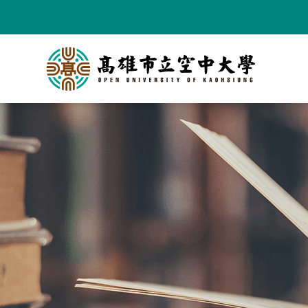
跳
到
主
要
內
容