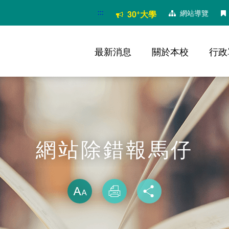
:::
+
網站導覽
30
大學
最新消息
關於本校
行政
網站除錯報馬仔
略過字型切換
放大
列印
分享