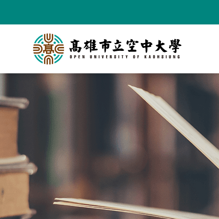
跳
到
主
要
內
容