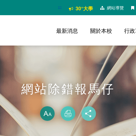
:::
+
網站導覽
30
大學
最新消息
關於本校
行政
網站除錯報馬仔
略過字型切換
放大
列印
分享