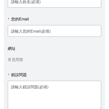
新聞媒體專區
影音資訊
學習指導中心
大眾傳播學系
校內系統
校務系統
校園行事曆
輔導處
外國語文學系
問卷調查
課程大綱
資訊服務線上報修系統
您的Email
*
報名系統
研發處
文化藝術學系
法令規章
網路選課
消耗品申請
秘書處事務組
科技管理學系
書表下載
線上報名
網路教學 3.0 (111-2學期啟用)
會計預警及請購系統
網址
秘書處出納組
健康管理與促進學系
政府公開資訊
線上報名查詢
校園行事曆
教室‧會議室預約系統
常見問答
秘書處文書組
常見問答
線上報修最新消息
錯誤問題
*
教學媒體處
意見信箱
電算中心
影音資訊
各單位意見信箱
圖書館
教師意見信箱