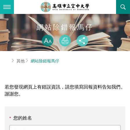
跳
到
主
要
內
最新消息
網站除錯報馬仔
容
略過字型切換
關於本校
全部公告
放大
列印
分享
行政單位
教務公告
空大簡介
首頁
其他
網站除錯報馬仔
學術單位
學系公告
本校位置
行政單位簡介
立案證明
主題網站
行政公告
空大校刊
我們的校長
學術單位簡介
空大校史
若您發現網頁上有錯誤資訊，請您填寫回報資料告知我們。
校務資訊
活動研習
資訊圖像化專區
校長室
通識教育中心
其他好站
空大有利的學習條件
謝謝您。
招標徵才
校內分機(pdf)
教務處註冊組
工商管理學系
國內外開放課程
招生資訊
組織架構
EN
您的姓名
*
歷史訊息
活動花絮
教務處課務組
法律學系
資訊相關法規
在學資訊
環境設備
新生報名