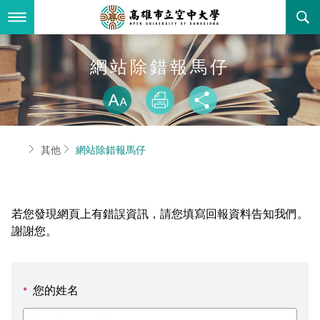
跳
到
主
要
內
最新消息
網站除錯報馬仔
容
略過字型切換
關於本校
全部公告
放大
列印
分享
行政單位
教務公告
空大簡介
首頁
其他
網站除錯報馬仔
學術單位
學系公告
本校位置
行政單位簡介
立案證明
主題網站
行政公告
空大校刊
我們的校長
學術單位簡介
空大校史
若您發現網頁上有錯誤資訊，請您填寫回報資料告知我們。
校務資訊
活動研習
資訊圖像化專區
校長室
通識教育中心
其他好站
空大有利的學習條件
謝謝您。
招標徵才
校內分機(pdf)
教務處註冊組
工商管理學系
國內外開放課程
招生資訊
組織架構
EN
您的姓名
*
歷史訊息
活動花絮
教務處課務組
法律學系
資訊相關法規
在學資訊
環境設備
新生報名