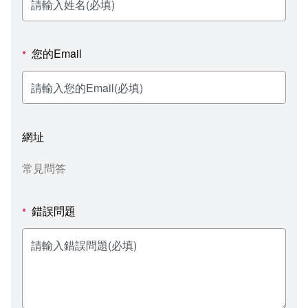
新聞媒體專區
影音資訊
學習指導中心
大眾傳播學系
校內系統
校務系統
校園行事曆
輔導處
外國語文學系
問卷調查
課程大綱
資訊服務線上報修系統
您的Email
*
報名系統
研發處
文化藝術學系
法令規章
網路選課
消耗品申請
秘書處事務組
科技管理學系
書表下載
線上報名
網路教學 3.0 (111-2學期啟用)
會計預警及請購系統
網址
秘書處出納組
健康管理與促進學系
政府公開資訊
線上報名查詢
校園行事曆
教室‧會議室預約系統
常見問答
秘書處文書組
常見問答
線上報修最新消息
錯誤問題
*
教學媒體處
意見信箱
電算中心
影音資訊
各單位意見信箱
圖書館
教師意見信箱