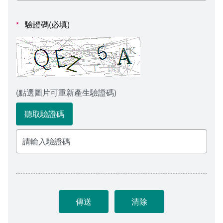
會計室
諮詢信箱
驗證碼(必填)
*
人事室
諮詢信箱進度查詢
(點選圖片可重新產生驗證碼)
聽取驗證碼