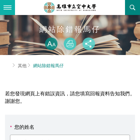
跳
到
主
要
內
最新消息
網站除錯報馬仔
容
略過字型切換
關於本校
全部公告
放大
列印
分享
行政單位
教務公告
空大簡介
首頁
其他
網站除錯報馬仔
學術單位
學系公告
本校位置
行政單位簡介
立案證明
主題網站
行政公告
空大校刊
我們的校長
學術單位簡介
空大校史
若您發現網頁上有錯誤資訊，請您填寫回報資料告知我們。
校務資訊
活動研習
資訊圖像化專區
校長室
通識教育中心
其他好站
空大有利的學習條件
謝謝您。
招標徵才
校內分機(pdf)
教務處註冊組
工商管理學系
國內外開放課程
招生資訊
組織架構
EN
您的姓名
*
歷史訊息
活動花絮
教務處課務組
法律學系
資訊相關法規
在學資訊
環境設備
新生報名