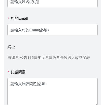
新聞媒體專區
影音資訊
學習指導中心
大眾傳播學系
校內系統
校務系統
校園行事曆
輔導處
外國語文學系
問卷調查
課程大綱
資訊服務線上報修系統
您的Email
*
報名系統
研發處
文化藝術學系
法令規章
網路選課
消耗品申請
秘書處事務組
科技管理學系
書表下載
線上報名
網路教學 3.0 (111-2學期啟用)
會計預警及請購系統
網址
秘書處出納組
健康管理與促進學系
政府公開資訊
線上報名查詢
校園行事曆
教室‧會議室預約系統
法律系-公告115學年度系學會會長候選人政見發表
秘書處文書組
常見問答
線上報修最新消息
錯誤問題
*
教學媒體處
意見信箱
電算中心
影音資訊
各單位意見信箱
圖書館
教師意見信箱