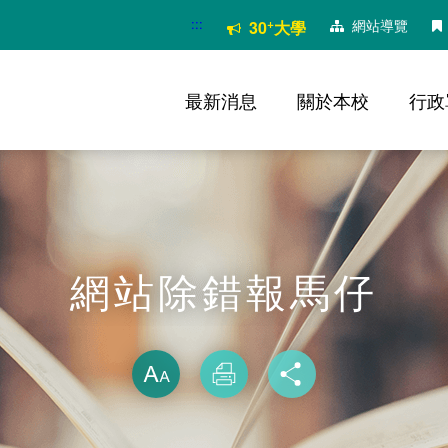
:::
+
網站導覽
30
大學
最新消息
關於本校
行政
網站除錯報馬仔
略過字型切換
放大
列印
分享