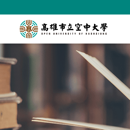
跳
到
主
要
內
容