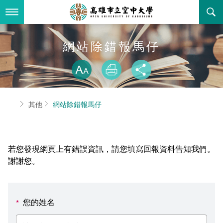
跳
到
主
要
內
最新消息
網站除錯報馬仔
容
略過字型切換
關於本校
全部公告
放大
列印
分享
行政單位
教務公告
空大簡介
首頁
其他
網站除錯報馬仔
學術單位
學系公告
本校位置
行政單位簡介
立案證明
主題網站
行政公告
空大校刊
我們的校長
學術單位簡介
空大校史
若您發現網頁上有錯誤資訊，請您填寫回報資料告知我們。
校務資訊
活動研習
資訊圖像化專區
校長室
通識教育中心
其他好站
空大有利的學習條件
謝謝您。
招標徵才
校內分機(pdf)
教務處註冊組
工商管理學系
國內外開放課程
招生資訊
組織架構
EN
您的姓名
*
歷史訊息
活動花絮
教務處課務組
法律學系
資訊相關法規
在學資訊
環境設備
新生報名