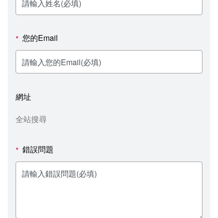
新聞媒體專區
影音資訊
學習指導中心
大眾傳播學系
校內系統
校務系統
校園行事曆
輔導處
外國語文學系
問卷調查
課程大綱
資訊服務線上報修系統
您的Email
*
報名系統
研發處
文化藝術學系
法令規章
網路選課
消耗品申請
秘書處事務組
科技管理學系
書表下載
線上報名
網路教學 3.0 (111-2學期啟用)
會計預警及請購系統
網址
秘書處出納組
健康管理與促進學系
政府公開資訊
線上報名查詢
校園行事曆
教室‧會議室預約系統
全站搜尋
秘書處文書組
常見問答
線上報修最新消息
錯誤問題
*
教學媒體處
意見信箱
電算中心
影音資訊
各單位意見信箱
圖書館
教師意見信箱