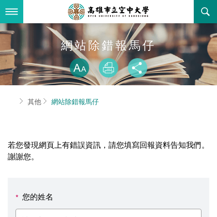
跳
到
主
要
內
最新消息
網站除錯報馬仔
容
略過字型切換
關於本校
全部公告
放大
列印
分享
行政單位
教務公告
空大簡介
首頁
其他
網站除錯報馬仔
學術單位
學系公告
本校位置
行政單位簡介
立案證明
主題網站
行政公告
空大校刊
我們的校長
學術單位簡介
空大校史
若您發現網頁上有錯誤資訊，請您填寫回報資料告知我們。
校務資訊
活動研習
資訊圖像化專區
校長室
通識教育中心
其他好站
空大有利的學習條件
謝謝您。
招標徵才
校內分機(pdf)
教務處註冊組
工商管理學系
國內外開放課程
招生資訊
組織架構
EN
您的姓名
*
歷史訊息
活動花絮
教務處課務組
法律學系
資訊相關法規
在學資訊
環境設備
新生報名