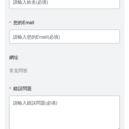
新聞媒體專區
影音資訊
學習指導中心
大眾傳播學系
校內系統
校務系統
校園行事曆
輔導處
外國語文學系
問卷調查
課程大綱
資訊服務線上報修系統
您的Email
*
報名系統
研發處
文化藝術學系
法令規章
網路選課
消耗品申請
秘書處事務組
科技管理學系
書表下載
線上報名
網路教學 3.0 (111-2學期啟用)
會計預警及請購系統
網址
秘書處出納組
健康管理與促進學系
政府公開資訊
線上報名查詢
校園行事曆
教室‧會議室預約系統
常見問答
秘書處文書組
常見問答
線上報修最新消息
錯誤問題
*
教學媒體處
意見信箱
電算中心
影音資訊
各單位意見信箱
圖書館
教師意見信箱