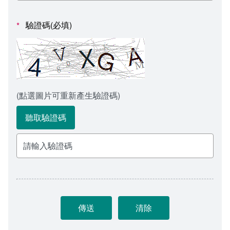
會計室
諮詢信箱
驗證碼(必填)
*
人事室
諮詢信箱進度查詢
(點選圖片可重新產生驗證碼)
聽取驗證碼