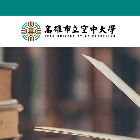
跳
到
主
要
內
容