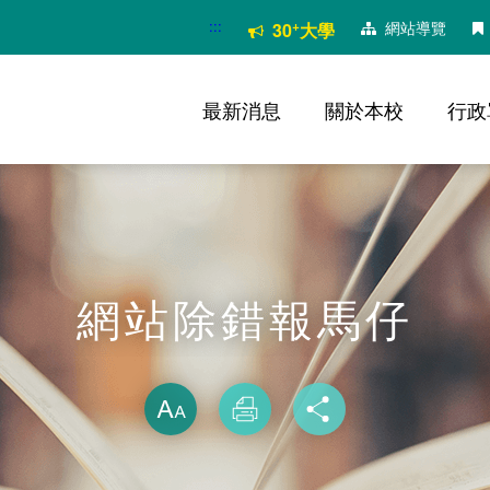
:::
+
網站導覽
30
大學
最新消息
關於本校
行政
網站除錯報馬仔
略過字型切換
放大
列印
分享