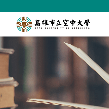
跳
到
主
要
內
容