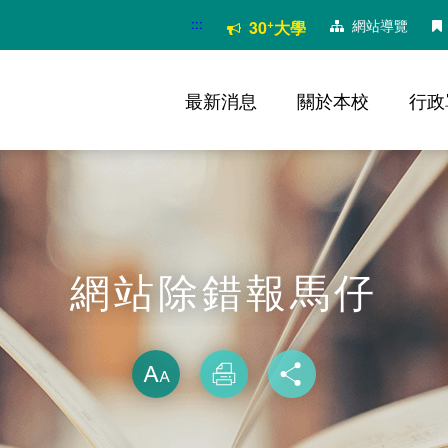
:::
+
網站導覽
30
大學
最新消息
關於本校
行政
網站除錯報馬仔
略過字型切換
放大
列印
分享