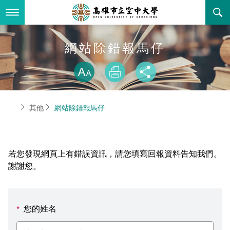
跳
到
主
要
內
最新消息
網站除錯報馬仔
容
略過字型切換
關於本校
全部公告
放大
列印
分享
行政單位
教務公告
空大簡介
首頁
其他
網站除錯報馬仔
學術單位
學系公告
本校位置
行政單位簡介
立案證明
主題網站
行政公告
空大校刊
我們的校長
學術單位簡介
空大校史
若您發現網頁上有錯誤資訊，請您填寫回報資料告知我們。
校務資訊
活動研習
資訊圖像化專區
校長室
通識教育中心
其他好站
空大有利的學習條件
謝謝您。
招標徵才
校內分機(pdf)
教務處註冊組
工商管理學系
國內外開放課程
招生資訊
組織架構
EN
您的姓名
*
歷史訊息
活動花絮
教務處課務組
法律學系
資訊相關法規
在學資訊
環境設備
新生報名