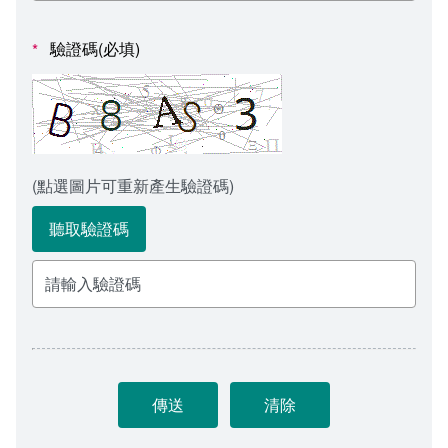
會計室
諮詢信箱
驗證碼(必填)
*
人事室
諮詢信箱進度查詢
(點選圖片可重新產生驗證碼)
聽取驗證碼