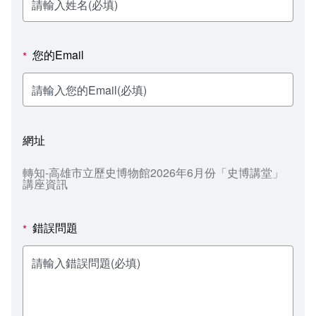
新聞媒體專區
影音資訊
學習指導中心
大眾傳播學系
校內系統
校務系統
校園行事曆
輔導處
外國語文學系
問卷調查
課程大綱
資訊服務線上報修系統
您的Email
*
報名系統
研發處
文化藝術學系
法令規章
網路選課
消耗品申請
秘書處事務組
科技管理學系
書表下載
線上報名
網路教學 3.0 (111-2學期啟用)
會計預警及請購系統
網址
秘書處出納組
健康管理與促進學系
政府公開資訊
線上報名查詢
校園行事曆
教室‧會議室預約系統
轉知-高雄市立歷史博物館2026年6月份「史博講堂」
講座資訊
秘書處文書組
常見問答
線上報修最新消息
教學媒體處
意見信箱
錯誤問題
*
電算中心
影音資訊
各單位意見信箱
圖書館
教師意見信箱