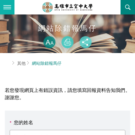
跳
到
主
要
內
最新消息
網站除錯報馬仔
容
略過字型切換
關於本校
全部公告
放大
列印
分享
行政單位
教務公告
空大簡介
首頁
其他
網站除錯報馬仔
學術單位
學系公告
本校位置
行政單位簡介
立案證明
主題網站
行政公告
空大校刊
我們的校長
學術單位簡介
空大校史
若您發現網頁上有錯誤資訊，請您填寫回報資料告知我們。
校務資訊
活動研習
資訊圖像化專區
校長室
通識教育中心
其他好站
空大有利的學習條件
謝謝您。
招標徵才
校內分機(pdf)
教務處註冊組
工商管理學系
國內外開放課程
招生資訊
組織架構
EN
您的姓名
*
歷史訊息
活動花絮
教務處課務組
法律學系
資訊相關法規
在學資訊
環境設備
新生報名