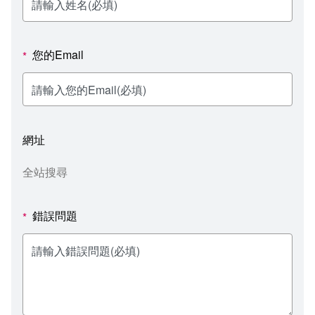
新聞媒體專區
影音資訊
學習指導中心
大眾傳播學系
校內系統
校務系統
校園行事曆
輔導處
外國語文學系
問卷調查
課程大綱
資訊服務線上報修系統
您的Email
*
報名系統
研發處
文化藝術學系
法令規章
網路選課
消耗品申請
秘書處事務組
科技管理學系
書表下載
線上報名
網路教學 3.0 (111-2學期啟用)
會計預警及請購系統
網址
秘書處出納組
健康管理與促進學系
政府公開資訊
線上報名查詢
校園行事曆
教室‧會議室預約系統
全站搜尋
秘書處文書組
常見問答
線上報修最新消息
錯誤問題
*
教學媒體處
意見信箱
電算中心
影音資訊
各單位意見信箱
圖書館
教師意見信箱