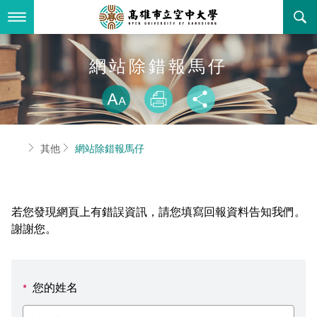
跳
到
主
要
內
最新消息
網站除錯報馬仔
容
略過字型切換
關於本校
全部公告
放大
列印
分享
行政單位
教務公告
空大簡介
首頁
其他
網站除錯報馬仔
學術單位
學系公告
本校位置
行政單位簡介
立案證明
主題網站
行政公告
空大校刊
我們的校長
學術單位簡介
空大校史
若您發現網頁上有錯誤資訊，請您填寫回報資料告知我們。
校務資訊
活動研習
資訊圖像化專區
校長室
通識教育中心
其他好站
空大有利的學習條件
謝謝您。
招標徵才
校內分機(pdf)
教務處註冊組
工商管理學系
國內外開放課程
招生資訊
組織架構
EN
您的姓名
*
歷史訊息
活動花絮
教務處課務組
法律學系
資訊相關法規
在學資訊
環境設備
新生報名