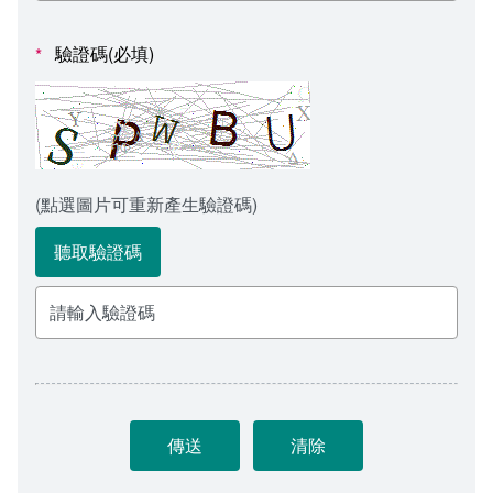
會計室
諮詢信箱
驗證碼(必填)
*
人事室
諮詢信箱進度查詢
(點選圖片可重新產生驗證碼)
聽取驗證碼