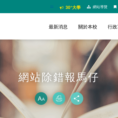
:::
+
網站導覽
30
大學
最新消息
關於本校
行政
網站除錯報馬仔
略過字型切換
放大
列印
分享