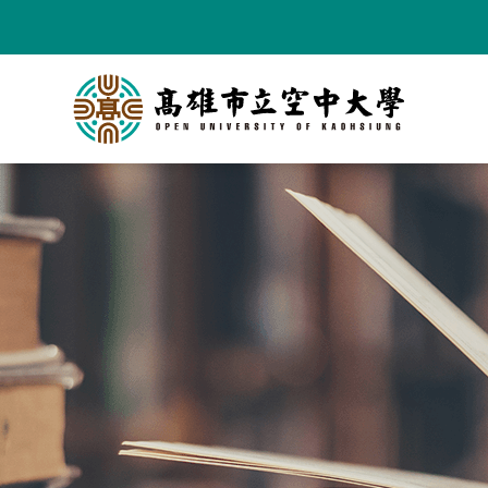
跳
到
主
要
內
容