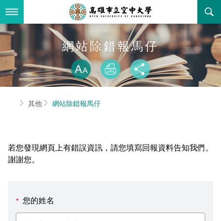
跳
到
主
要
內
最新消息
網站除錯報馬仔
容
略過字型切換
關於本校
全部公告
放大
列印
分享
行政單位
教務公告
空大簡介
首頁
其他
網站除錯報馬仔
學術單位
學系公告
本校位置
行政單位簡介
立案證明
主題網站
行政公告
空大校刊
我們的校長
學術單位簡介
空大校史
若您發現網頁上有錯誤資訊，請您填寫回報資料告知我們。
校務資訊
活動研習
資訊圖像化專區
校長室
通識教育中心
其他好站
空大有利的學習條件
謝謝您。
招標徵才
校內分機(pdf)
教務處註冊組
工商管理學系
國內外開放課程
招生資訊
組織架構
EN
您的姓名
*
歷史訊息
活動花絮
教務處課務組
法律學系
資訊相關法規
在學資訊
環境設備
新生報名