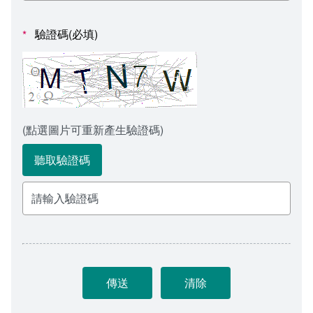
會計室
諮詢信箱
驗證碼(必填)
*
人事室
諮詢信箱進度查詢
(點選圖片可重新產生驗證碼)
聽取驗證碼