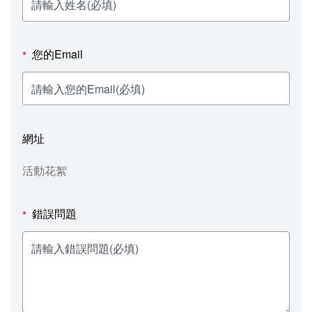
新聞媒體專區
影音資訊
學習指導中心
大眾傳播學系
校內系統
校務系統
校園行事曆
輔導處
外國語文學系
問卷調查
課程大綱
資訊服務線上報修系統
您的Email
*
報名系統
研發處
文化藝術學系
法令規章
網路選課
消耗品申請
秘書處事務組
科技管理學系
書表下載
線上報名
網路教學 3.0 (111-2學期啟用)
會計預警及請購系統
網址
秘書處出納組
健康管理與促進學系
政府公開資訊
線上報名查詢
校園行事曆
教室‧會議室預約系統
活動花絮
秘書處文書組
常見問答
線上報修最新消息
錯誤問題
*
教學媒體處
意見信箱
電算中心
影音資訊
各單位意見信箱
圖書館
教師意見信箱