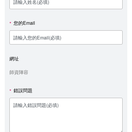
新聞媒體專區
影音資訊
學習指導中心
大眾傳播學系
校內系統
校務系統
校園行事曆
輔導處
外國語文學系
問卷調查
課程大綱
資訊服務線上報修系統
您的Email
*
報名系統
研發處
文化藝術學系
法令規章
網路選課
消耗品申請
秘書處事務組
科技管理學系
書表下載
線上報名
網路教學 3.0 (111-2學期啟用)
會計預警及請購系統
網址
秘書處出納組
健康管理與促進學系
政府公開資訊
線上報名查詢
校園行事曆
教室‧會議室預約系統
師資陣容
秘書處文書組
常見問答
線上報修最新消息
錯誤問題
*
教學媒體處
意見信箱
電算中心
影音資訊
各單位意見信箱
圖書館
教師意見信箱