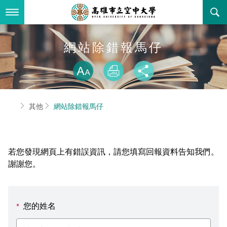
跳
到
主
要
內
最新消息
網站除錯報馬仔
容
略過字型切換
關於本校
全部公告
放大
列印
分享
行政單位
教務公告
空大簡介
首頁
其他
網站除錯報馬仔
學術單位
學系公告
本校位置
行政單位簡介
立案證明
主題網站
行政公告
空大校刊
我們的校長
學術單位簡介
空大校史
若您發現網頁上有錯誤資訊，請您填寫回報資料告知我們。
校務資訊
活動研習
資訊圖像化專區
校長室
通識教育中心
其他好站
空大有利的學習條件
謝謝您。
招標徵才
校內分機(pdf)
教務處註冊組
工商管理學系
國內外開放課程
招生資訊
組織架構
EN
您的姓名
*
歷史訊息
活動花絮
教務處課務組
法律學系
資訊相關法規
在學資訊
環境設備
新生報名