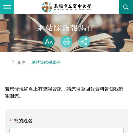
跳
到
主
要
內
最新消息
網站除錯報馬仔
容
略過字型切換
關於本校
全部公告
放大
列印
分享
行政單位
教務公告
空大簡介
首頁
其他
網站除錯報馬仔
學術單位
學系公告
本校位置
行政單位簡介
立案證明
主題網站
行政公告
空大校刊
我們的校長
學術單位簡介
空大校史
若您發現網頁上有錯誤資訊，請您填寫回報資料告知我們。
校務資訊
活動研習
資訊圖像化專區
校長室
通識教育中心
其他好站
空大有利的學習條件
謝謝您。
招標徵才
校內分機(pdf)
教務處註冊組
工商管理學系
國內外開放課程
招生資訊
組織架構
EN
您的姓名
*
歷史訊息
活動花絮
教務處課務組
法律學系
資訊相關法規
在學資訊
環境設備
新生報名