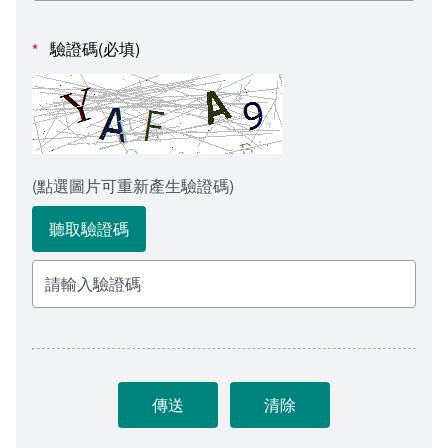
會計室
諮詢信箱
驗證碼(必填)
*
人事室
諮詢信箱進度查詢
(點選圖片可重新產生驗證碼)
聽取驗證碼