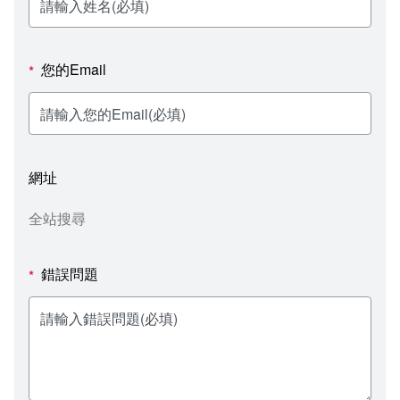
新聞媒體專區
影音資訊
學習指導中心
大眾傳播學系
校內系統
校務系統
校園行事曆
輔導處
外國語文學系
問卷調查
課程大綱
資訊服務線上報修系統
您的Email
*
報名系統
研發處
文化藝術學系
法令規章
網路選課
消耗品申請
秘書處事務組
科技管理學系
書表下載
線上報名
網路教學 3.0 (111-2學期啟用)
會計預警及請購系統
網址
秘書處出納組
健康管理與促進學系
政府公開資訊
線上報名查詢
校園行事曆
教室‧會議室預約系統
全站搜尋
秘書處文書組
常見問答
線上報修最新消息
錯誤問題
*
教學媒體處
意見信箱
電算中心
影音資訊
各單位意見信箱
圖書館
教師意見信箱