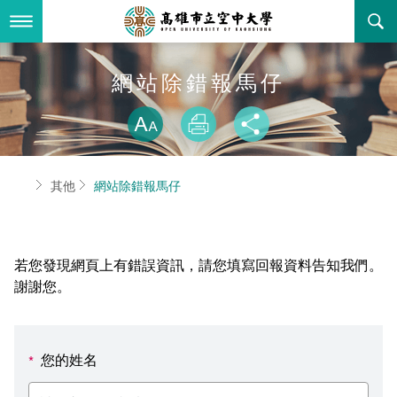
跳
到
主
要
內
最新消息
網站除錯報馬仔
容
略過字型切換
關於本校
全部公告
放大
列印
分享
行政單位
教務公告
空大簡介
首頁
其他
網站除錯報馬仔
學術單位
學系公告
本校位置
行政單位簡介
立案證明
主題網站
行政公告
空大校刊
我們的校長
學術單位簡介
空大校史
若您發現網頁上有錯誤資訊，請您填寫回報資料告知我們。
校務資訊
活動研習
資訊圖像化專區
校長室
通識教育中心
其他好站
空大有利的學習條件
謝謝您。
招標徵才
校內分機(pdf)
教務處註冊組
工商管理學系
國內外開放課程
招生資訊
組織架構
EN
您的姓名
*
歷史訊息
活動花絮
教務處課務組
法律學系
資訊相關法規
在學資訊
環境設備
新生報名