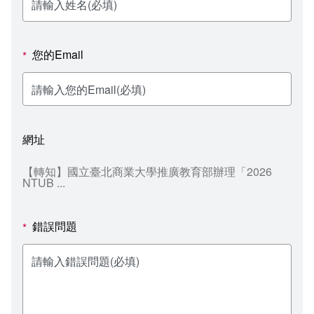
新聞媒體專區
影音資訊
學習指導中心
大眾傳播學系
校內系統
校務系統
校園行事曆
輔導處
外國語文學系
問卷調查
課程大綱
資訊服務線上報修系統
您的Email
*
報名系統
研發處
文化藝術學系
法令規章
網路選課
消耗品申請
秘書處事務組
科技管理學系
書表下載
線上報名
網路教學 3.0 (111-2學期啟用)
會計預警及請購系統
網址
秘書處出納組
健康管理與促進學系
政府公開資訊
線上報名查詢
校園行事曆
教室‧會議室預約系統
【轉知】國立臺北商業大學推廣教育部辦理「2026
NTUB ...
秘書處文書組
常見問答
線上報修最新消息
教學媒體處
意見信箱
錯誤問題
*
電算中心
影音資訊
各單位意見信箱
圖書館
教師意見信箱