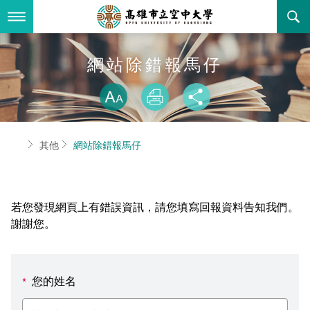
跳
到
主
要
內
最新消息
網站除錯報馬仔
容
略過字型切換
關於本校
全部公告
放大
列印
分享
行政單位
教務公告
空大簡介
首頁
其他
網站除錯報馬仔
學術單位
學系公告
本校位置
行政單位簡介
立案證明
主題網站
行政公告
空大校刊
我們的校長
學術單位簡介
空大校史
若您發現網頁上有錯誤資訊，請您填寫回報資料告知我們。
校務資訊
活動研習
資訊圖像化專區
校長室
通識教育中心
其他好站
空大有利的學習條件
謝謝您。
招標徵才
校內分機(pdf)
教務處註冊組
工商管理學系
國內外開放課程
招生資訊
組織架構
EN
您的姓名
*
歷史訊息
活動花絮
教務處課務組
法律學系
資訊相關法規
在學資訊
環境設備
新生報名