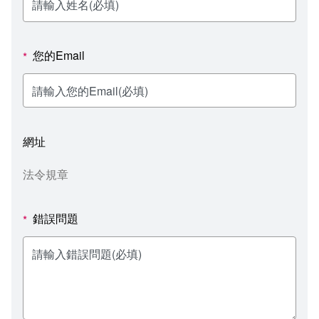
新聞媒體專區
影音資訊
學習指導中心
大眾傳播學系
校內系統
校務系統
校園行事曆
輔導處
外國語文學系
問卷調查
課程大綱
資訊服務線上報修系統
您的Email
*
報名系統
研發處
文化藝術學系
法令規章
網路選課
消耗品申請
秘書處事務組
科技管理學系
書表下載
線上報名
網路教學 3.0 (111-2學期啟用)
會計預警及請購系統
網址
秘書處出納組
健康管理與促進學系
政府公開資訊
線上報名查詢
校園行事曆
教室‧會議室預約系統
法令規章
秘書處文書組
常見問答
線上報修最新消息
錯誤問題
*
教學媒體處
意見信箱
電算中心
影音資訊
各單位意見信箱
圖書館
教師意見信箱